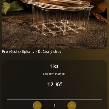
Pro větší sklípkany • Dočasný chov
1 ks
Skladem
(>50 ks)
12 Kč
−
+