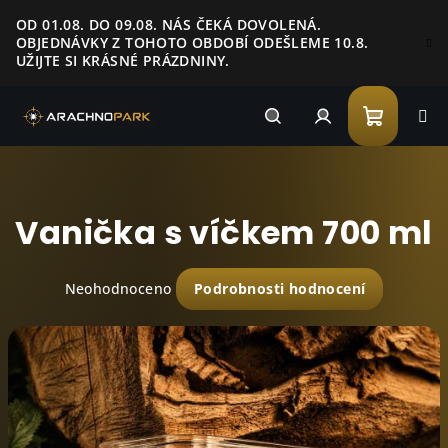
Přejít
OD 01.08. DO 09.08. NÁS ČEKÁ DOVOLENÁ.
na
OBJEDNÁVKY Z TOHOTO OBDOBÍ ODEŠLEME 10.8.
obsah
UŽIJTE SI KRÁSNÉ PRÁZDNINY.
Nákupn
Hledat
Přihlášení
košík
Vanička s víčkem 700 ml
Průměrné
Neohodnoceno
Podrobnosti hodnocení
hodnocení
produktu
je
0,0
z
5
hvězdiček.