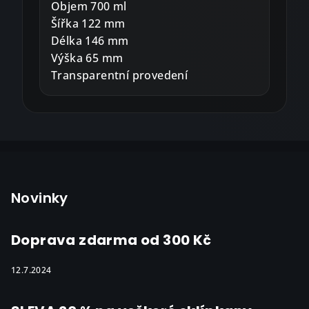
Objem 700 ml
Šířka 122 mm
Délka 146 mm
Výška 65 mm
Transparentní provedení
Z
á
p
Novinky
a
t
Doprava zdarma od 300 Kč
í
12.7.2024