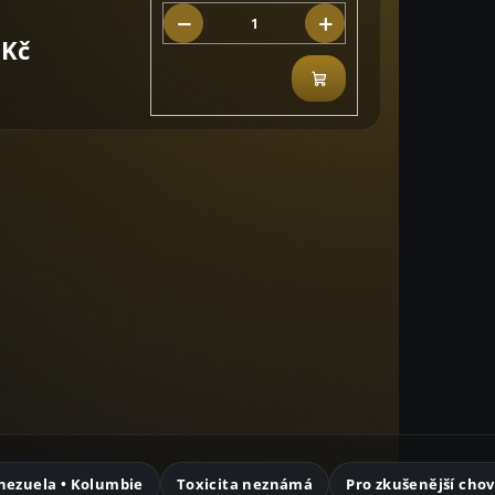
−
+
 Kč
Do
košíku
nezuela • Kolumbie
Toxicita neznámá
Pro zkušenější cho