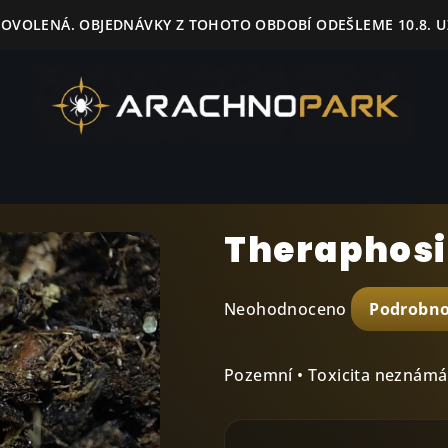
 DOVOLENÁ. OBJEDNÁVKY Z TOHOTO OBDOBÍ ODEŠLEME 10.8. UŽ
Theraphosi
Průměrné
Neohodnoceno
Podrobno
hodnocení
produktu
je
Pozemní • Toxicita neznámá 
0,0
z
5