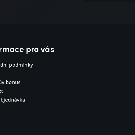
ormace pro vás
dní podmínky
ův bonus
kt
objednávka