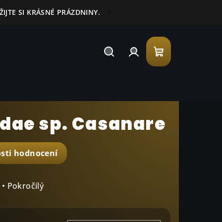
IJTE SI KRÁSNÉ PRÁZDNINY.
Hledat
Přihlášení
Nákupní
košík
dae sp. Casanare
sti hodnocení
• Pokročilý