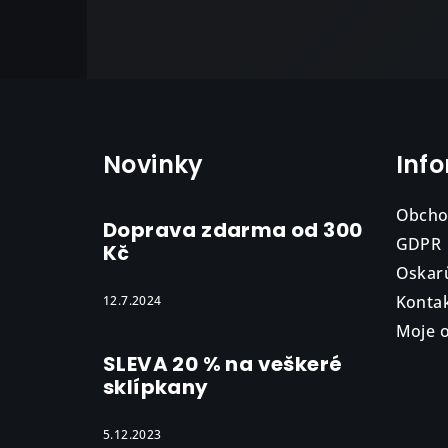
Z
á
Novinky
Inf
p
a
Obcho
Doprava zdarma od 300
t
GDPR
Kč
Oskar
í
Konta
12.7.2024
Moje 
SLEVA 20 % na veškeré
sklípkany
5.12.2023