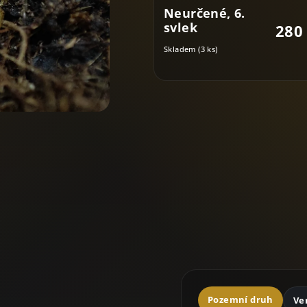
hvězdiček.
Neurčené, 6.
svlek
280
Skladem
(3 ks)
Pozemní druh
Ve