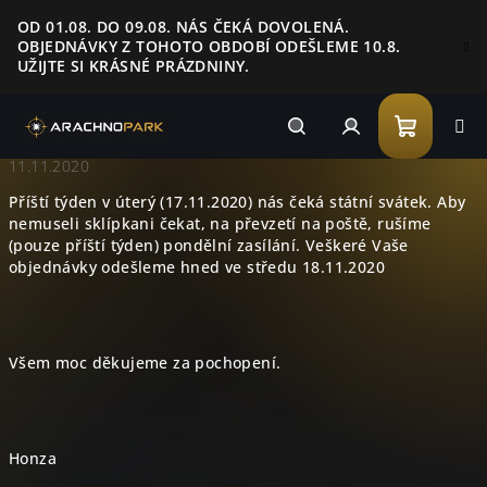
Přejít
OD 01.08. DO 09.08. NÁS ČEKÁ DOVOLENÁ.
na
OBJEDNÁVKY Z TOHOTO OBDOBÍ ODEŠLEME 10.8.
obsah
UŽIJTE SI KRÁSNÉ PRÁZDNINY.
Nákupn
Hledat
Přihlášení
11.11.2020
Příští týden v úterý (17.11.2020) nás čeká státní svátek. Aby
košík
nemuseli sklípkani čekat, na převzetí na poště, rušíme
(pouze příští týden) pondělní zasílání. Veškeré Vaše
objednávky odešleme hned ve středu 18.11.2020
Všem moc děkujeme za pochopení.
Honza