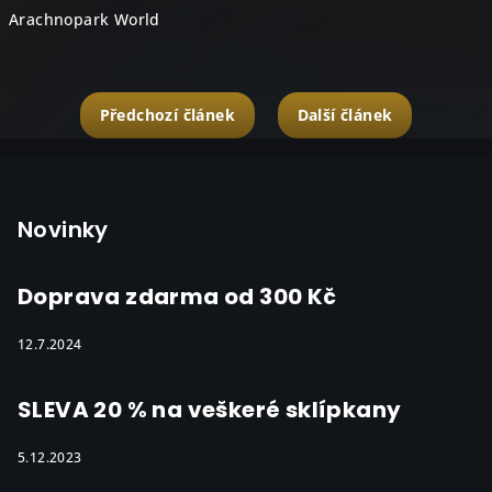
Arachnopark World
Předchozí článek
Další článek
Z
á
p
Novinky
a
t
Doprava zdarma od 300 Kč
í
12.7.2024
SLEVA 20 % na veškeré sklípkany
5.12.2023