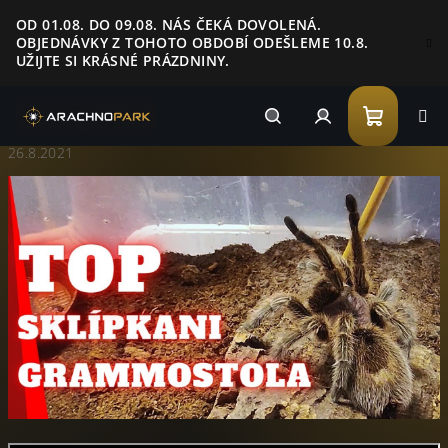
Přejít
OD 01.08. DO 09.08. NÁS ČEKÁ DOVOLENÁ.
na
OBJEDNÁVKY Z TOHOTO OBDOBÍ ODEŠLEME 10.8.
obsah
UŽIJTE SI KRÁSNÉ PRÁZDNINY.
Nákupn
Hledat
Přihlášení
26.8.2021
košík