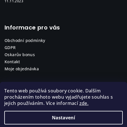
11.11.2023
Informace pro vás
Obchodní podmínky
GDPR
Oskarův bonus
Kontakt
Moje objednávka
Tento web používá soubory cookie. Dalším
procházením tohoto webu vyjadřujete souhlas s
jejich používáním. Více informací
zde.
Nastavení
Copyright 2026
ARACHNOPARK
. Všechna práva
vyhrazena.