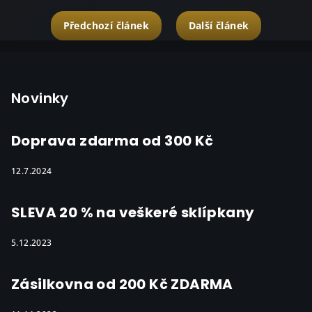
Předchozí článek
Další článek
Z
á
p
Novinky
a
t
Doprava zdarma od 300 Kč
í
12.7.2024
SLEVA 20 % na veškeré sklípkany
5.12.2023
Zásilkovna od 200 Kč ZDARMA